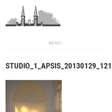
Zum
Inhalt
springen
MENÜ
STUDIO_1_APSIS_20130129_12