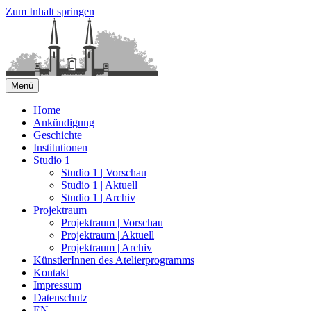
Zum Inhalt springen
Menü
Kunstquartier Bethanien
Home
Ankündigung
Geschichte
Institutionen
Studio 1
Studio 1 | Vorschau
Studio 1 | Aktuell
Studio 1 | Archiv
Projektraum
Projektraum | Vorschau
Projektraum | Aktuell
Projektraum | Archiv
KünstlerInnen des Atelierprogramms
Kontakt
Impressum
Datenschutz
EN