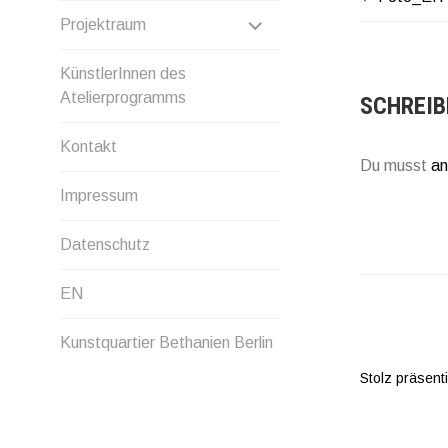
BEITR
ANZEIGEN
UNTERMENÜ
Projektraum
ANZEIGEN
KünstlerInnen des
Atelierprogramms
SCHREIB
Kontakt
Du musst
an
Impressum
Datenschutz
EN
Kunstquartier Bethanien Berlin
Stolz präsent