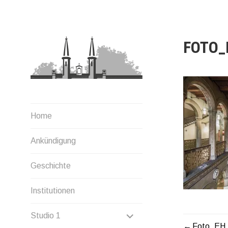
Zum
Inhalt
springen
FOTO_
Home
Ankündigung
Geschichte
Institutionen
UNTERMENÜ
Studio 1
Foto_EH