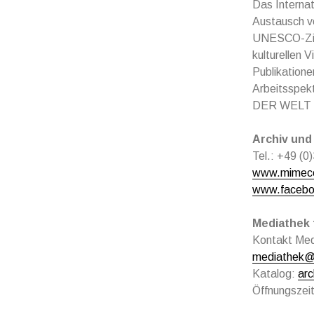
Das Internat
Austausch vo
UNESCO-Ziel
kulturellen 
Publikatione
Arbeitsspekt
DER WELT an
Archiv und
Tel.: +49 (0
www.mimece
www.faceboo
Mediathek 
Kontakt Medi
mediathek@i
Katalog:
ar
Öffnungszei