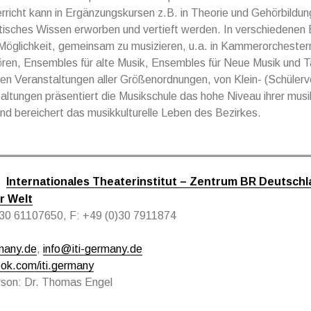
richt kann in Ergänzungskursen z.B. in Theorie und Gehörbildun
tisches Wissen erworben und vertieft werden. In verschiedenen
Möglichkeit, gemeinsam zu musizieren, u.a. in Kammerorchester
ren, Ensembles für alte Musik, Ensembles für Neue Musik und Ta
igen Veranstaltungen aller Größenordnungen, von Klein- (Schülervo
ltungen präsentiert die Musikschule das hohe Niveau ihrer musi
nd bereichert das musikkulturelle Leben des Bezirkes.
Internationales Theaterinstitut – Zentrum BR Deutschlan
r Welt
0)30 61107650, F: +49 (0)30 7911874
many.de
,
info@iti-germany.de
k.com/iti.germany
son: Dr. Thomas Engel