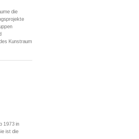
äume die
ngsprojekte
ruppen
d
t des Kunstraum
b 1973 in
e ist die