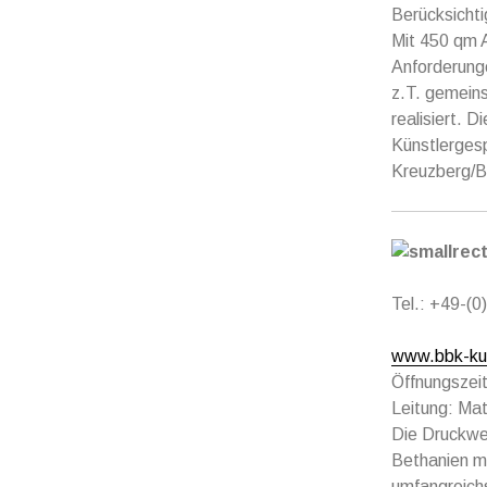
Berücksichti
Mit 450 qm A
Anforderunge
z.T. gemeins
realisiert. 
Künstlergesp
Kreuzberg/Be
Tel.: +49-(
www.bbk-kul
Öffnungszeit
Leitung: Ma
Die Druckwer
Bethanien mi
umfangreichs