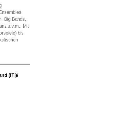
g
 Ensembles
n, Big Bands,
nz u.v.m.. Mit
rspiele) bis
kalischen
d (ITI)/