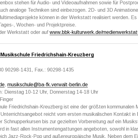
eenbox stehen für Audio- und Videoaufnahmen sowie für Postprod
Auch analoge Techniken sind einbezogen. 2D- und 3D Animatione
Multimediaprojekte können in der Werkstatt realisiert werden. Es
Tages-, Wochen- und Projektpreise.
n der Werkstatt oder auf
www.bbk-kulturwerk.de/medienwerkstat
Musikschule Friedrichshain-Kreuzberg
)30 90298-1431, Fax.: 90298-1435
de
,
musikschule@ba-fk.verwalt-berlin.de
n: Dienstag 10-12 Uhr, Donnerstag 14-18 Uhr
 Finger
ule Friedrichshain-Kreuzberg ist eine der größten kommunalen 
 Unterrichtsangebot reicht vom ersten musikalischen Kontakt in 
 Schnupperkursen bis zur gezielten Vorbereitung auf ein Musiks
ird in fast allen Instrumentengattungen angeboten, sowohl in kla
eich Jazz-Rock-Pop und außereuropäische Musik. Neben dem Ei