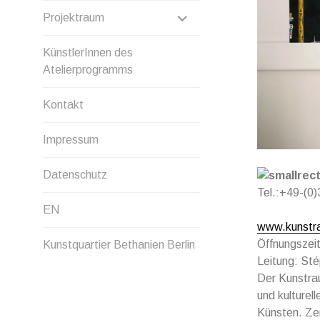
ANZEIGEN
UNTERMENÜ
Projektraum
ANZEIGEN
KünstlerInnen des
Atelierprogramms
Kontakt
Impressum
Datenschutz
Tel.:+49-(0
EN
www.kunstr
Öffnungszeit
Kunstquartier Bethanien Berlin
Leitung: St
Der Kunstra
und kulture
Künsten. Zen