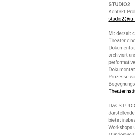
STUDIO2
Kontakt Pro
studio2@iti
Mit derzeit 
Theater eine
Dokumentati
archiviert u
performative
Dokumentati
Prozesse wi
Begegnungso
Theaterinsti
Das STUDIO2
darstellende
bietet insbe
Workshops u
stundenweis