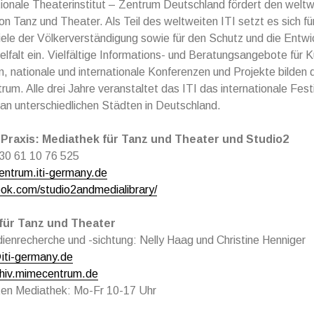
ionale Theaterinstitut – Zentrum Deutschland fördert den weltw
n Tanz und Theater. Als Teil des weltweiten ITI setzt es sich fü
e der Völkerverständigung sowie für den Schutz und die Entwi
Vielfalt ein. Vielfältige Informations- und Beratungsangebote für K
n, nationale und internationale Konferenzen und Projekte bilden 
rum. Alle drei Jahre veranstaltet das ITI das internationale F
 unterschiedlichen Städten in Deutschland.
 Praxis: Mediathek für Tanz und Theater und Studio2
)30 61 10 76 525
ntrum.iti-germany.de
k.com/studio2andmedialibrary/
für Tanz und Theater
enrecherche und -sichtung: Nelly Haag und Christine Henniger
ti-germany.de
chiv.mimecentrum.de
ten Mediathek: Mo-Fr 10-17 Uhr