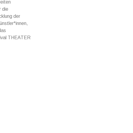
eiten
r die
cklung der
ünstler*innen,
das
estival THEATER