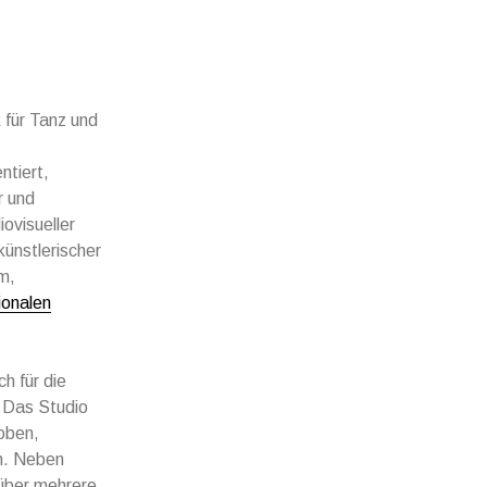
 für Tanz und
ntiert,
r und
ovisueller
ünstlerischer
m,
ionalen
 für die
. Das Studio
roben,
n. Neben
über mehrere