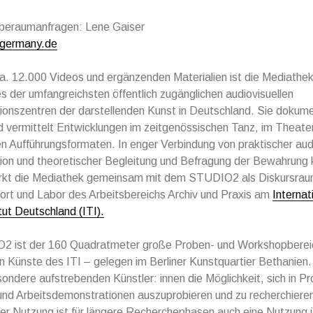
beraumanfragen: Lene Gaiser
-germany.de
ca. 12.000 Videos und ergänzenden Materialien ist die Mediathek
s der umfangreichsten öffentlich zugänglichen audiovisuellen
onszentren der darstellenden Kunst in Deutschland. Sie dokume
nd vermittelt Entwicklungen im zeitgenössischen Tanz, im Theate
n Aufführungsformaten. In enger Verbindung von praktischer audi
on und theoretischer Begleitung und Befragung der Bewahrung k
rkt die Mediathek gemeinsam mit dem STUDIO2 als Diskursrau
rt und Labor des Arbeitsbereichs Archiv und Praxis am
Internat
tut Deutschland (ITI).
 ist der 160 Quadratmeter große Proben- und Workshopbereich
n Künste des ITI – gelegen im Berliner Kunstquartier Bethanien
sondere aufstrebenden Künstler: innen die Möglichkeit, sich in P
nd Arbeitsdemonstrationen auszuprobieren und zu recherchiere
er Nutzung ist für längere Recherchephasen auch eine Nutzung 