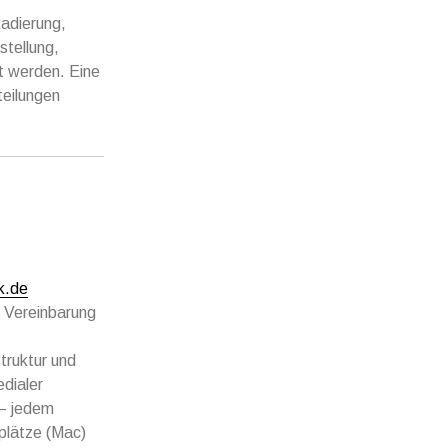
Radierung,
stellung,
t werden. Eine
teilungen
k.de
h Vereinbarung
truktur und
edialer
 – jedem
splätze (Mac)