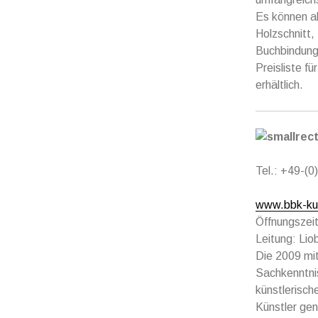
Es können al
Holzschnitt,
Buchbindung,
Preisliste f
erhältlich.
Tel.: +49-(
www.bbk-kul
Öffnungszei
Leitung: Lio
Die 2009 mit
Sachkenntnis
künstlerisch
Künstler gen