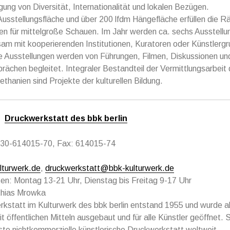
gung von Diversität, Internationalität und lokalen Bezügen.
usstellungsfläche und über 200 lfdm Hängefläche erfüllen die R
n für mittelgroße Schauen. Im Jahr werden ca. sechs Ausstellu
am mit kooperierenden Institutionen, Kuratoren oder Künstlerg
Die Ausstellungen werden von Führungen, Filmen, Diskussionen un
rächen begleitet. Integraler Bestandteil der Vermittlungsarbei
thanien sind Projekte der kulturellen Bildung.
Druckwerkstatt des bbk berlin
0)30-614015-70, Fax: 614015-74
turwerk.de
,
druckwerkstatt@bbk-kulturwerk.de
en: Montag 13-21 Uhr, Dienstag bis Freitag 9-17 Uhr
thias Mrowka
kstatt im Kulturwerk des bbk berlin entstand 1955 und wurde a
t öffentlichen Mitteln ausgebaut und für alle Künstler geöffnet. Si
te nichtkommerzielle künstlerische Druckwerkstatt weltweit.