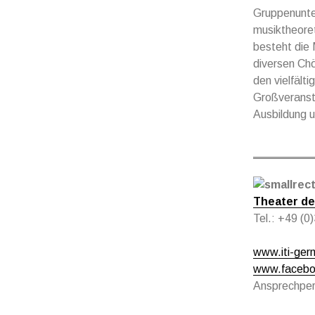
Gruppenunter
musiktheore
besteht die 
diversen Chö
den vielfält
Großveransta
Ausbildung u
Theater de
Tel.: +49 (
www.iti-ger
www.faceboo
Ansprechper