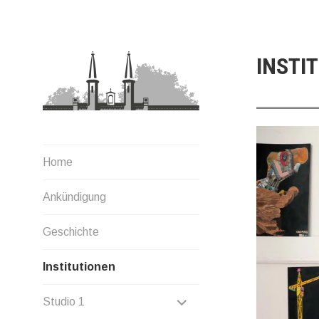
Zum
Inhalt
springen
INSTI
Home
Ankündigung
Geschichte
Institutionen
UNTERMENÜ
Studio 1