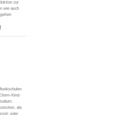
uktion zur
n wie auch
 gelten
t
Musikschulen
Eltern-Kind-
tudium.
ssischen, als
nzel- oder