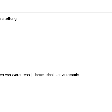
anstaltung
AGSNAVIGATION
iert von WordPress
|
Theme: Blask von
Automattic
.