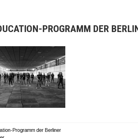
DUCATION-PROGRAMM DER BERLI
tion-Programm der Berliner
AGSNAVIGATION
er