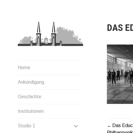
Zum
Inhalt
springen
DAS E
Home
Ankündigung
Geschichte
Institutionen
UNTERMENÜ
Das Educa
Studio 1
BEITR
Philharmonik